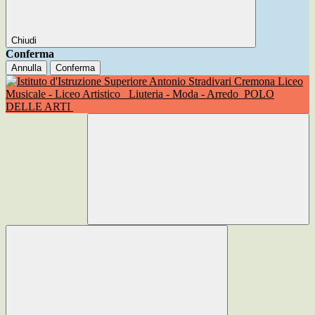
Chiudi
Conferma
Annulla
Conferma
Liceo
Musicale - Liceo Artistico
Liuteria - Moda - Arredo
POLO
DELLE ARTI