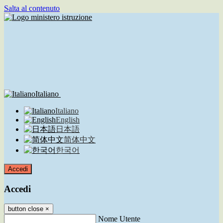
Salta al contenuto
Italiano
Italiano
English
日本語
简体中文
한국어
Accedi
Accedi
button close
×
Nome Utente