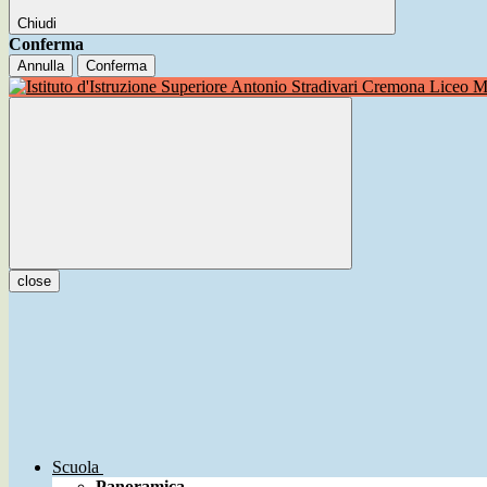
Chiudi
Conferma
Annulla
Conferma
Liceo Mu
close
Scuola
Panoramica