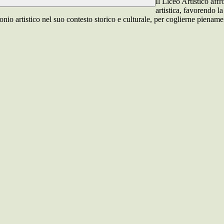
Il Liceo Artistico affr
artistica, favorendo l
io artistico nel suo contesto storico e culturale, per coglierne pienamen