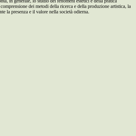
onta, in generale, lo studio dei fenomeni estetici e della pratica
a comprensione dei metodi della ricerca e della produzione artistica, la
te la presenza e il valore nella società odierna.