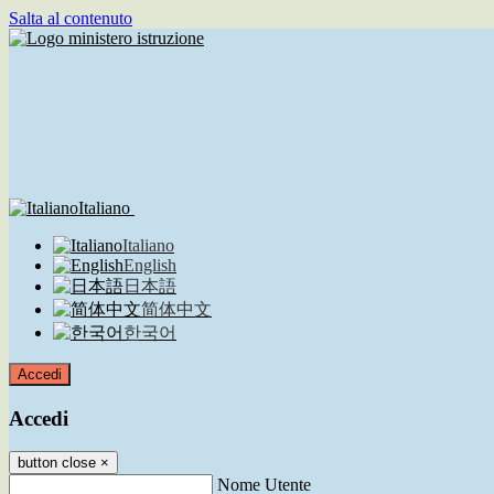
Salta al contenuto
Italiano
Italiano
English
日本語
简体中文
한국어
Accedi
Accedi
button close
×
Nome Utente