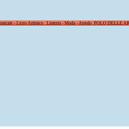
sicale - Liceo Artistico
Liuteria - Moda - Arredo
POLO DELLE A