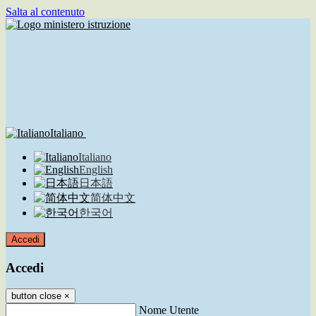
Salta al contenuto
Italiano
Italiano
English
日本語
简体中文
한국어
Accedi
Accedi
button close
×
Nome Utente