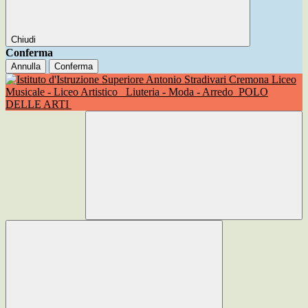
Chiudi
Conferma
Annulla
Conferma
Liceo
Musicale - Liceo Artistico
Liuteria - Moda - Arredo
POLO
DELLE ARTI