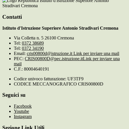
Istituto d'Istruzione Superiore Antonio
Stradivari Cremona
Contatti
Istituto d'Istruzione Superiore Antonio Stradivari Cremona
Via Colletta n. 5 26100 Cremona
Tel:
0372 38689
Tel:
0372 34190
Email:
cris00800d@istruzione.it
Link per inviare una mail
PEC:
CRIS00800D@pec.istruzione.it
Link per inviare una
mail
C.F.: 80004640191
Codice univoco fatturazione: UF3TF9
CODICE MECCANOGRAFICO CRIS00800D
Seguici su
Facebook
Youtube
Instagram
Sezione Link Utili