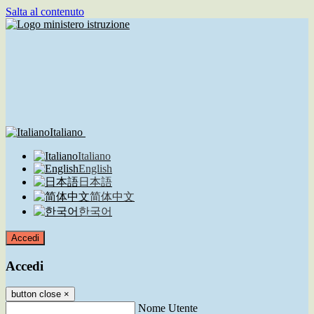
Salta al contenuto
Italiano
Italiano
English
日本語
简体中文
한국어
Accedi
Accedi
button close
×
Nome Utente