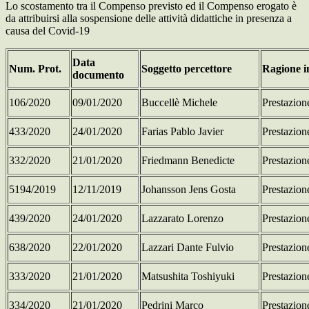
Lo scostamento tra il Compenso previsto ed il Compenso erogato è
da attribuirsi alla sospensione delle attività didattiche in presenza a
causa del Covid-19
Data
Num. Prot.
Soggetto percettore
Ragione i
documento
106/2020
09/01/2020
Buccellè Michele
Prestazio
433/2020
24/01/2020
Farias Pablo Javier
Prestazio
332/2020
21/01/2020
Friedmann Benedicte
Prestazio
5194/2019
12/11/2019
Johansson Jens Gosta
Prestazio
439/2020
24/01/2020
Lazzarato Lorenzo
Prestazio
638/2020
22/01/2020
Lazzari Dante Fulvio
Prestazio
333/2020
21/01/2020
Matsushita Toshiyuki
Prestazio
334/2020
21/01/2020
Pedrini Marco
Prestazio