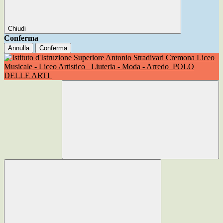
Chiudi
Conferma
Annulla
Conferma
Liceo
Musicale - Liceo Artistico
Liuteria - Moda - Arredo
POLO
DELLE ARTI