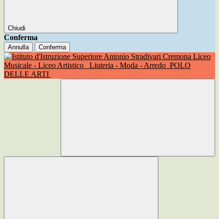
Chiudi
Conferma
Annulla
Conferma
Liceo
Musicale - Liceo Artistico
Liuteria - Moda - Arredo
POLO
DELLE ARTI