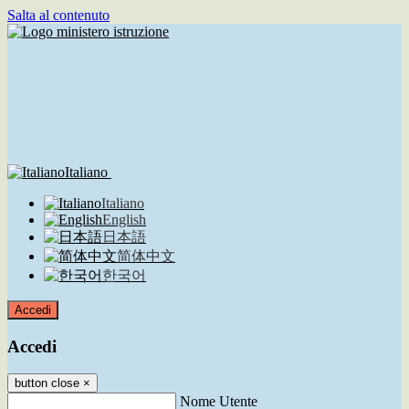
Salta al contenuto
Italiano
Italiano
English
日本語
简体中文
한국어
Accedi
Accedi
button close
×
Nome Utente