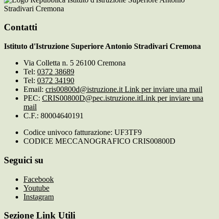
Stradivari Cremona
Contatti
Istituto d'Istruzione Superiore Antonio Stradivari Cremona
Via Colletta n. 5 26100 Cremona
Tel:
0372 38689
Tel:
0372 34190
Email:
cris00800d@istruzione.it
Link per inviare una mail
PEC:
CRIS00800D@pec.istruzione.it
Link per inviare una
mail
C.F.: 80004640191
Codice univoco fatturazione: UF3TF9
CODICE MECCANOGRAFICO CRIS00800D
Seguici su
Facebook
Youtube
Instagram
Sezione Link Utili