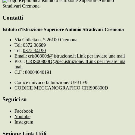
Istituto d'Istruzione Superiore Antonio
Stradivari Cremona
Contatti
Istituto d'Istruzione Superiore Antonio Stradivari Cremona
Via Colletta n. 5 26100 Cremona
Tel:
0372 38689
Tel:
0372 34190
Email:
cris00800d@istruzione.it
Link per inviare una mail
PEC:
CRIS00800D@pec.istruzione.it
Link per inviare una
mail
C.F.: 80004640191
Codice univoco fatturazione: UF3TF9
CODICE MECCANOGRAFICO CRIS00800D
Seguici su
Facebook
Youtube
Instagram
Sezione Link Utili