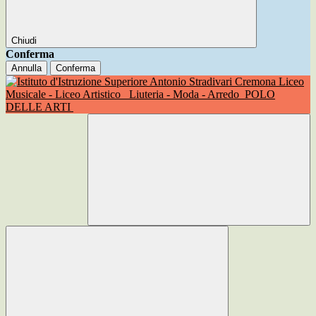
Chiudi
Conferma
Annulla
Conferma
Liceo
Musicale - Liceo Artistico
Liuteria - Moda - Arredo
POLO
DELLE ARTI