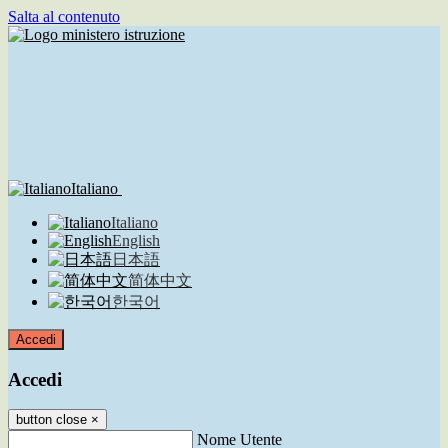
Salta al contenuto
Italiano
Italiano
English
日本語
简体中文
한국어
Accedi
Accedi
button close
×
Nome Utente