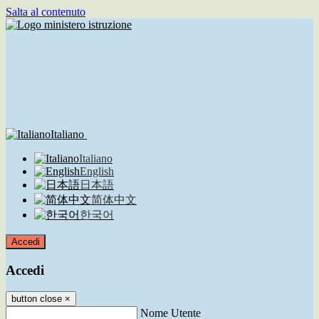
Salta al contenuto
Italiano
Italiano
English
日本語
简体中文
한국어
Accedi
Accedi
button close
×
Nome Utente