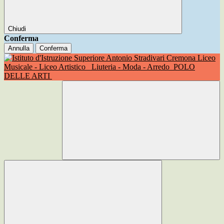
Chiudi
Conferma
Annulla
Conferma
Liceo
Musicale - Liceo Artistico
Liuteria - Moda - Arredo
POLO
DELLE ARTI