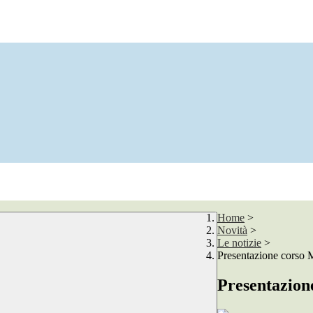
Home
>
Novità
>
Le notizie
>
Presentazione cors
Presentazio