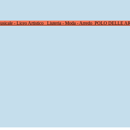
sicale - Liceo Artistico
Liuteria - Moda - Arredo
POLO DELLE A