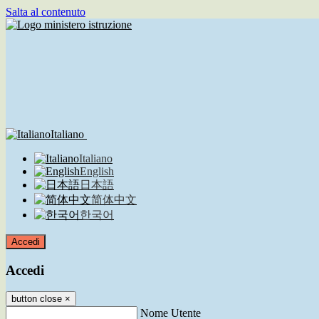
Salta al contenuto
Italiano
Italiano
English
日本語
简体中文
한국어
Accedi
Accedi
button close
×
Nome Utente