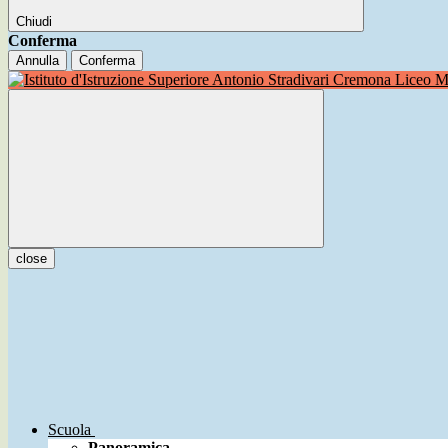
Chiudi
Conferma
Annulla
Conferma
Liceo Mu
close
Scuola
Panoramica