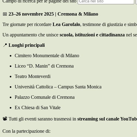
Campo di ricerca per le pagine del sito
📅
23–26 novembre 2025 | Cremona & Milano
Tre giornate per ricordare
Lea Garofalo
, testimone di giustizia e sim
Un appuntamento che unisce
scuola, istituzioni e cittadinanza
nel se
📍
Luoghi principali
Cimitero Monumentale di Milano
Liceo “D. Manin” di Cremona
Teatro Monteverdi
Università Cattolica – Campus Santa Monica
Palazzo Comunale di Cremona
Ex Chiesa di San Vitale
📽 Tutti gli eventi saranno trasmessi in
streaming sul canale YouTu
Con la partecipazione di: