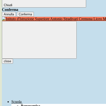
Chiudi
Conferma
Annulla
Conferma
Liceo Mu
close
Scuola
Panoramica