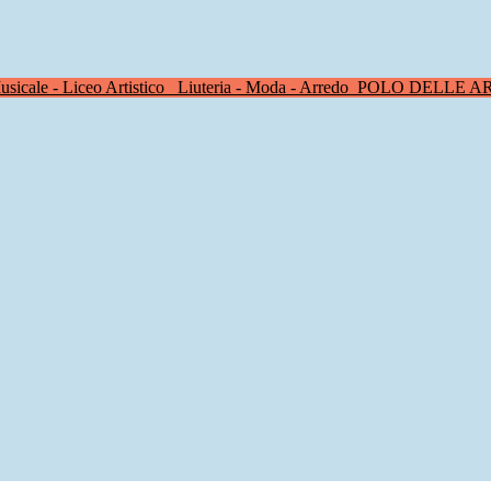
sicale - Liceo Artistico
Liuteria - Moda - Arredo
POLO DELLE A