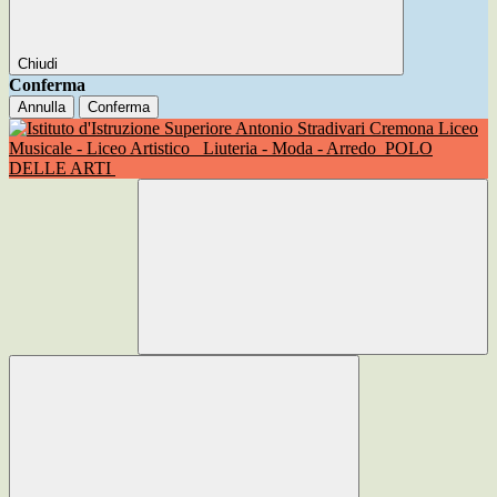
Chiudi
Conferma
Annulla
Conferma
Liceo
Musicale - Liceo Artistico
Liuteria - Moda - Arredo
POLO
DELLE ARTI