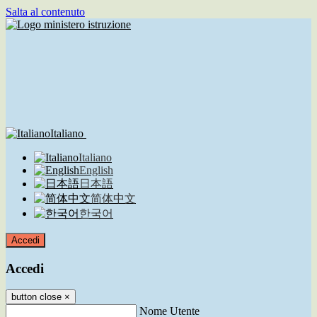
Salta al contenuto
Italiano
Italiano
English
日本語
简体中文
한국어
Accedi
Accedi
button close
×
Nome Utente