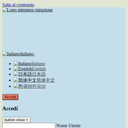
Salta al contenuto
Italiano
Italiano
English
日本語
简体中文
한국어
Accedi
Accedi
button close
×
Nome Utente