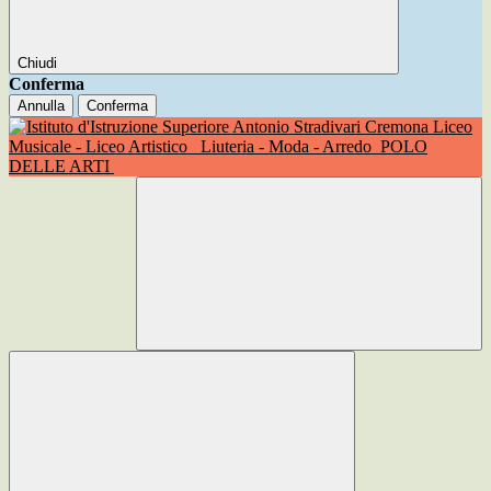
Chiudi
Conferma
Annulla
Conferma
Liceo
Musicale - Liceo Artistico
Liuteria - Moda - Arredo
POLO
DELLE ARTI