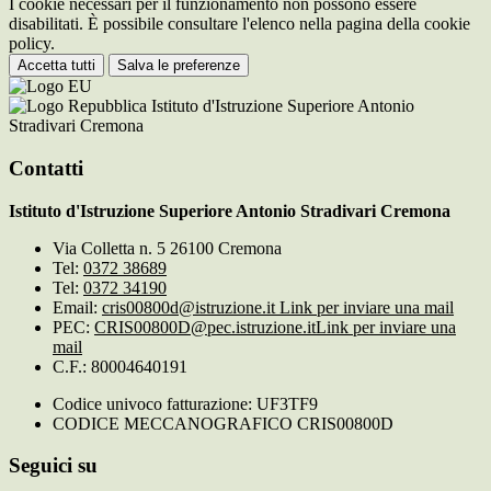
I cookie necessari per il funzionamento non possono essere
disabilitati. È possibile consultare l'elenco nella pagina della cookie
policy.
Accetta tutti
Salva le preferenze
Istituto d'Istruzione Superiore Antonio
Stradivari Cremona
Contatti
Istituto d'Istruzione Superiore Antonio Stradivari Cremona
Via Colletta n. 5 26100 Cremona
Tel:
0372 38689
Tel:
0372 34190
Email:
cris00800d@istruzione.it
Link per inviare una mail
PEC:
CRIS00800D@pec.istruzione.it
Link per inviare una
mail
C.F.: 80004640191
Codice univoco fatturazione: UF3TF9
CODICE MECCANOGRAFICO CRIS00800D
Seguici su