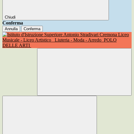
Chiudi
Conferma
Annulla
Conferma
Liceo
Musicale - Liceo Artistico
Liuteria - Moda - Arredo
POLO
DELLE ARTI