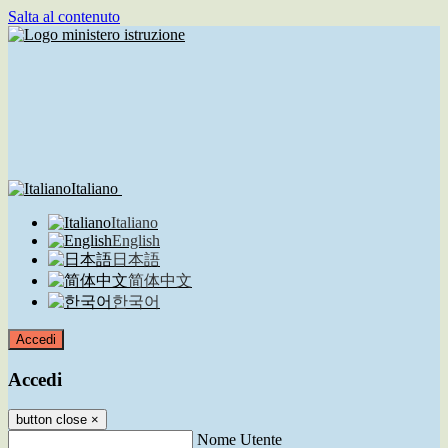
Salta al contenuto
Italiano
Italiano
English
日本語
简体中文
한국어
Accedi
Accedi
button close
×
Nome Utente