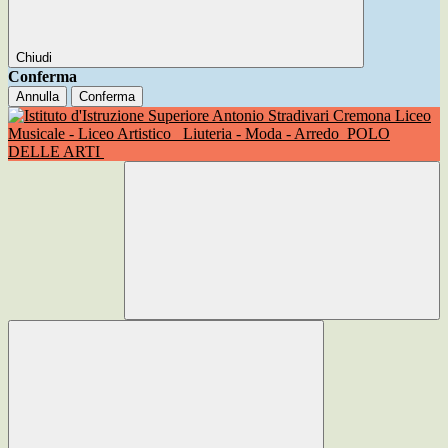
Chiudi
Conferma
Annulla
Conferma
Liceo
Musicale - Liceo Artistico
Liuteria - Moda - Arredo
POLO
DELLE ARTI