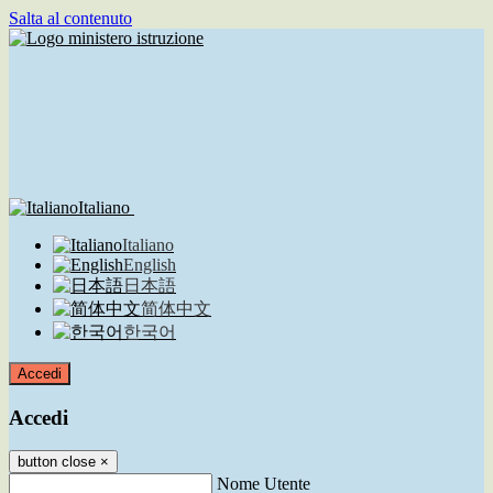
Salta al contenuto
Italiano
Italiano
English
日本語
简体中文
한국어
Accedi
Accedi
button close
×
Nome Utente