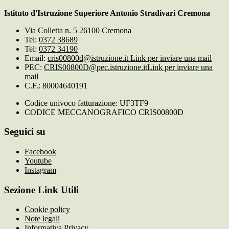
Istituto d'Istruzione Superiore Antonio Stradivari Cremona
Via Colletta n. 5 26100 Cremona
Tel:
0372 38689
Tel:
0372 34190
Email:
cris00800d@istruzione.it
Link per inviare una mail
PEC:
CRIS00800D@pec.istruzione.it
Link per inviare una
mail
C.F.: 80004640191
Codice univoco fatturazione: UF3TF9
CODICE MECCANOGRAFICO CRIS00800D
Seguici su
Facebook
Youtube
Instagram
Sezione Link Utili
Cookie policy
Note legali
Informativa Privacy