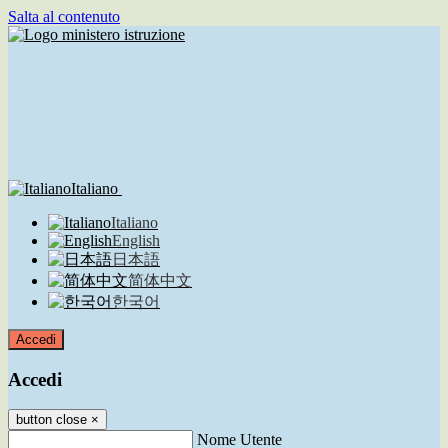
Salta al contenuto
Italiano
Italiano
English
日本語
简体中文
한국어
Accedi
Accedi
button close
×
Nome Utente