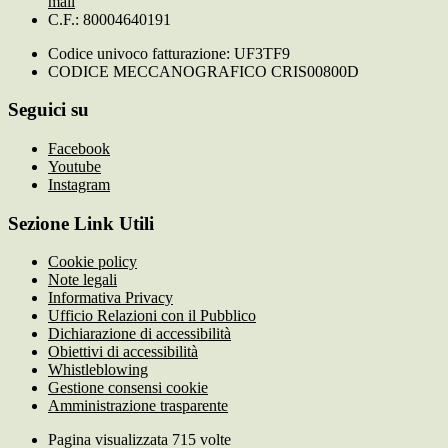
mail
C.F.: 80004640191
Codice univoco fatturazione: UF3TF9
CODICE MECCANOGRAFICO CRIS00800D
Seguici su
Facebook
Youtube
Instagram
Sezione Link Utili
Cookie policy
Note legali
Informativa Privacy
Ufficio Relazioni con il Pubblico
Dichiarazione di accessibilità
Obiettivi di accessibilità
Whistleblowing
Gestione consensi cookie
Amministrazione trasparente
Pagina visualizzata
715
volte