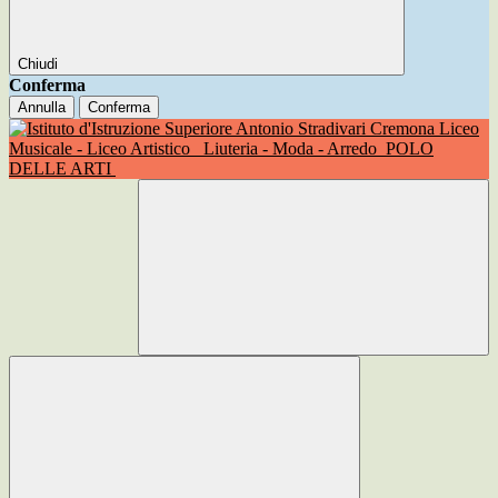
Chiudi
Conferma
Annulla
Conferma
Liceo
Musicale - Liceo Artistico
Liuteria - Moda - Arredo
POLO
DELLE ARTI