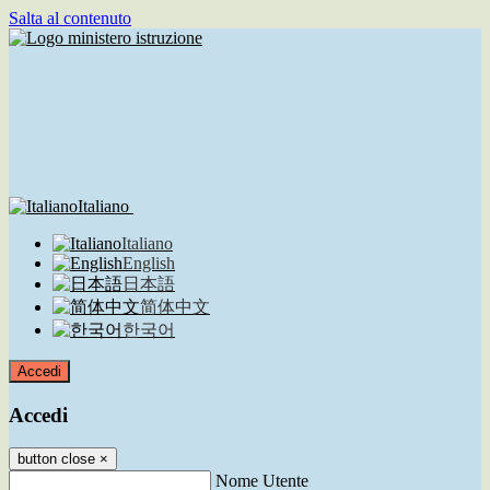
Salta al contenuto
Italiano
Italiano
English
日本語
简体中文
한국어
Accedi
Accedi
button close
×
Nome Utente