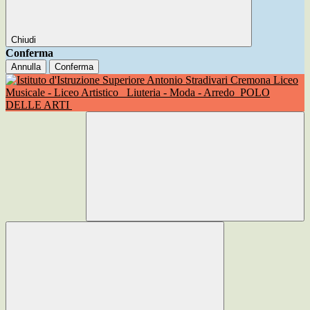
Chiudi
Conferma
Annulla
Conferma
Liceo
Musicale - Liceo Artistico
Liuteria - Moda - Arredo
POLO
DELLE ARTI