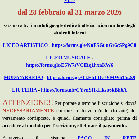
26-27
dal 28 febbraio al 31 marzo 2026
saranno attivi
i moduli google dedicati alle iscrizioni on-line degli
studenti interni
LICEO ARTISTICO
-
https://forms.gle/NnFSGuuGr6cSPg9C8
LICEO MUSICALE
-
https://forms.gle/E5W7sVGiRq1hxnKW6
MODA/ARREDO
-
https://forms.gle/TkEbLDcJYMWbTn2s9
LIUTERIA
-
https://forms.gle/CYynSHkHksp6kBh6A
ATTENZIONE
!!
Per portare a termine l’iscrizione si dovrà
NECESSARIAMENTE
caricare la ricevuta (o le ricevute) del
versamento corrisposto, è quindi altamente consigliato
prima di
accedere al modulo per l’iscrizione, effettuare il pagamento.
Attraverso il sistema
PAGO IN RETE