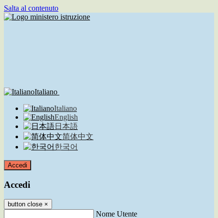
Salta al contenuto
Italiano
Italiano
English
日本語
简体中文
한국어
Accedi
Accedi
button close
×
Nome Utente