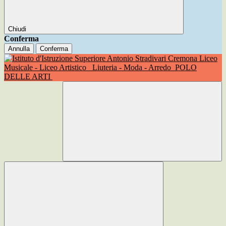
Chiudi
Conferma
Annulla
Conferma
Liceo
Musicale - Liceo Artistico
Liuteria - Moda - Arredo
POLO
DELLE ARTI