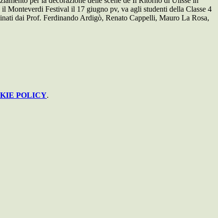
ziamento per la decorazione delle scene de Il Ritorno di Ulisse in
 il Monteverdi Festival il 17 giugno pv, va agli studenti della Classe 4
ordinati dai Prof. Ferdinando Ardigò, Renato Cappelli, Mauro La Rosa,
KIE POLICY
.