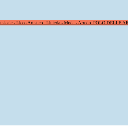
sicale - Liceo Artistico
Liuteria - Moda - Arredo
POLO DELLE A