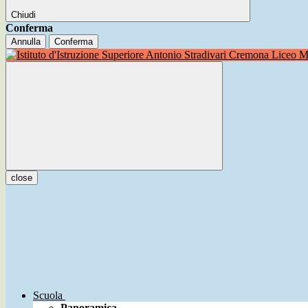
Chiudi
Conferma
Annulla
Conferma
Liceo Mu
close
Scuola
Panoramica