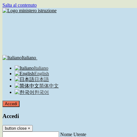
Salta al contenuto
Italiano
Italiano
English
日本語
简体中文
한국어
Accedi
Accedi
button close
×
Nome Utente