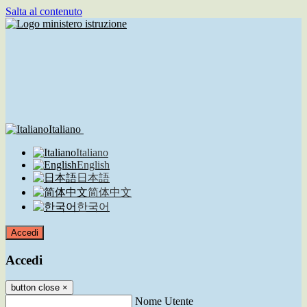
Salta al contenuto
Italiano
Italiano
English
日本語
简体中文
한국어
Accedi
Accedi
button close
×
Nome Utente