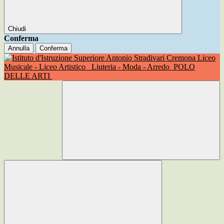
Chiudi
Conferma
Annulla
Conferma
Liceo
Musicale - Liceo Artistico
Liuteria - Moda - Arredo
POLO
DELLE ARTI