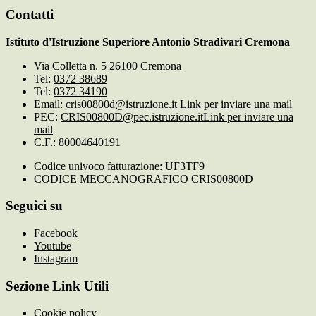
Contatti
Istituto d'Istruzione Superiore Antonio Stradivari Cremona
Via Colletta n. 5 26100 Cremona
Tel:
0372 38689
Tel:
0372 34190
Email:
cris00800d@istruzione.it
Link per inviare una mail
PEC:
CRIS00800D@pec.istruzione.it
Link per inviare una
mail
C.F.: 80004640191
Codice univoco fatturazione: UF3TF9
CODICE MECCANOGRAFICO CRIS00800D
Seguici su
Facebook
Youtube
Instagram
Sezione Link Utili
Cookie policy