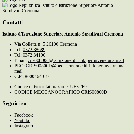
Istituto d'Istruzione Superiore Antonio
Stradivari Cremona
Contatti
Istituto d'Istruzione Superiore Antonio Stradivari Cremona
Via Colletta n. 5 26100 Cremona
Tel:
0372 38689
Tel:
0372 34190
Email:
cris00800d@istruzione.it
Link per inviare una mail
PEC:
CRIS00800D@pec.istruzione.it
Link per inviare una
mail
C.F.: 80004640191
Codice univoco fatturazione: UF3TF9
CODICE MECCANOGRAFICO CRIS00800D
Seguici su
Facebook
Youtube
Instagram