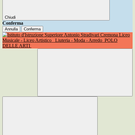
Chiudi
Conferma
Annulla
Conferma
Liceo
Musicale - Liceo Artistico
Liuteria - Moda - Arredo
POLO
DELLE ARTI