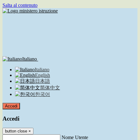
Salta al contenuto
Italiano
Italiano
English
日本語
简体中文
한국어
Accedi
Accedi
button close
×
Nome Utente