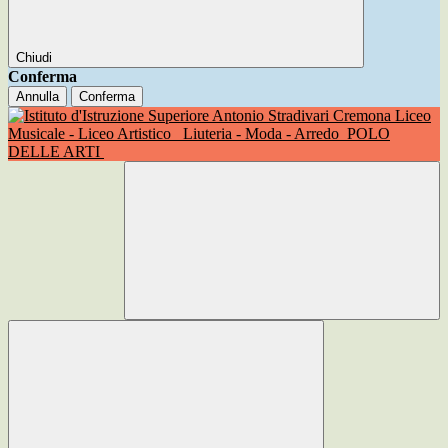
Chiudi
Conferma
Annulla
Conferma
Liceo
Musicale - Liceo Artistico
Liuteria - Moda - Arredo
POLO
DELLE ARTI