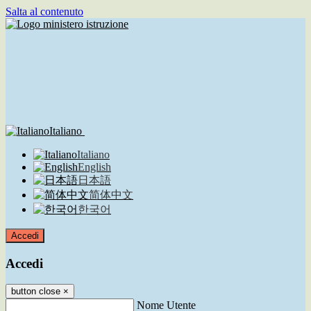
Salta al contenuto
Italiano
Italiano
English
日本語
简体中文
한국어
Accedi
Accedi
button close
×
Nome Utente