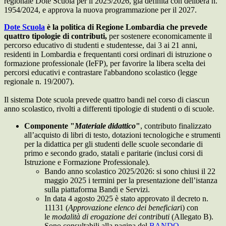
regionale Dote Scuola per il 2025/2026, già definita con delibera n.
1954/2024, e approva la nuova programmazione per il 2027.
Dote Scuola
è la politica di Regione Lombardia che prevede
quattro tipologie di contributi,
per sostenere economicamente il
percorso educativo di studenti e studentesse, dai 3 ai 21 anni,
residenti in Lombardia e frequentanti corsi ordinari di istruzione o
formazione professionale (IeFP), per favorire la libera scelta dei
percorsi educativi e contrastare l'abbandono scolastico (legge
regionale n. 19/2007).
Il sistema Dote scuola prevede quattro bandi nel corso di ciascun
anno scolastico, rivolti a differenti tipologie di studenti o di scuole.
Componente "
Materiale didattico
"
, contributo finalizzato
all’acquisto di libri di testo, dotazioni tecnologiche e strumenti
per la didattica per gli studenti delle scuole secondarie di
primo e secondo grado, statali e paritarie (inclusi corsi di
Istruzione e Formazione Professionale).
Bando anno scolastico 2025/2026: si sono chiusi il 22
maggio 2025 i termini per la presentazione dell’istanza
sulla piattaforma Bandi e Servizi.
In data 4 agosto 2025 è stato approvato il decreto n.
11131 (
Approvazione elenco dei beneficiar
i) con
le
modalità di erogazione dei contributi
(Allegato B).
Sono consultabili alla pagina del
BANDO