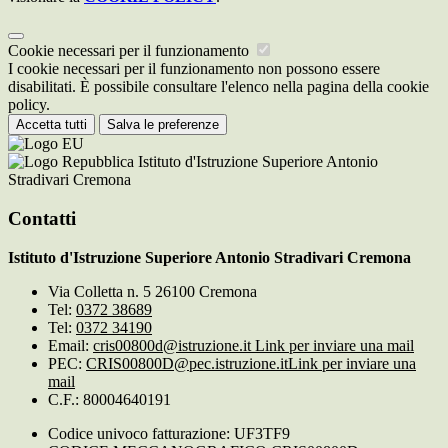
Cookie necessari per il funzionamento
I cookie necessari per il funzionamento non possono essere
disabilitati. È possibile consultare l'elenco nella pagina della cookie
policy.
Accetta tutti
Salva le preferenze
Istituto d'Istruzione Superiore Antonio
Stradivari Cremona
Contatti
Istituto d'Istruzione Superiore Antonio Stradivari Cremona
Via Colletta n. 5 26100 Cremona
Tel:
0372 38689
Tel:
0372 34190
Email:
cris00800d@istruzione.it
Link per inviare una mail
PEC:
CRIS00800D@pec.istruzione.it
Link per inviare una
mail
C.F.: 80004640191
Codice univoco fatturazione: UF3TF9