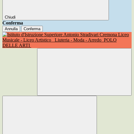
Chiudi
Conferma
Annulla
Conferma
Liceo
Musicale - Liceo Artistico
Liuteria - Moda - Arredo
POLO
DELLE ARTI