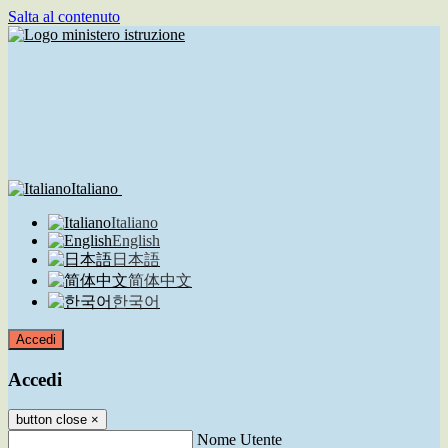
Salta al contenuto
Italiano
Italiano
English
日本語
简体中文
한국어
Accedi
Accedi
button close
×
Nome Utente