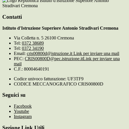
Istituto d'Istruzione Superiore Antonio
Stradivari Cremona
Contatti
Istituto d'Istruzione Superiore Antonio Stradivari Cremona
Via Colletta n. 5 26100 Cremona
Tel:
0372 38689
Tel:
0372 34190
Email:
cris00800d@istruzione.it
Link per inviare una mail
PEC:
CRIS00800D@pec.istruzione.it
Link per inviare una
mail
C.F.: 80004640191
Codice univoco fatturazione: UF3TF9
CODICE MECCANOGRAFICO CRIS00800D
Seguici su
Facebook
Youtube
Instagram
Sezione Link Utili