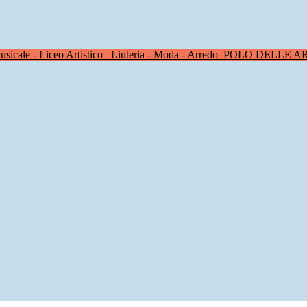
sicale - Liceo Artistico
Liuteria - Moda - Arredo
POLO DELLE A