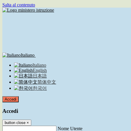
Salta al contenuto
Italiano
Italiano
English
日本語
简体中文
한국어
Accedi
Accedi
button close
×
Nome Utente