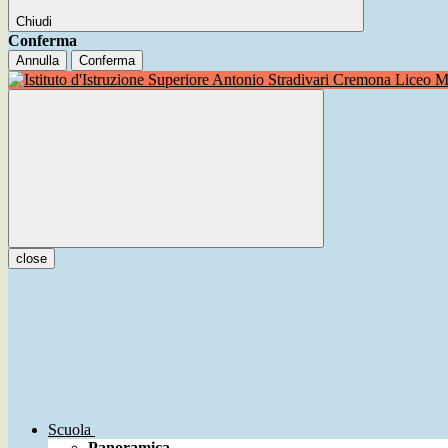
Chiudi
Conferma
Annulla
Conferma
Liceo Mu
close
Scuola
Panoramica