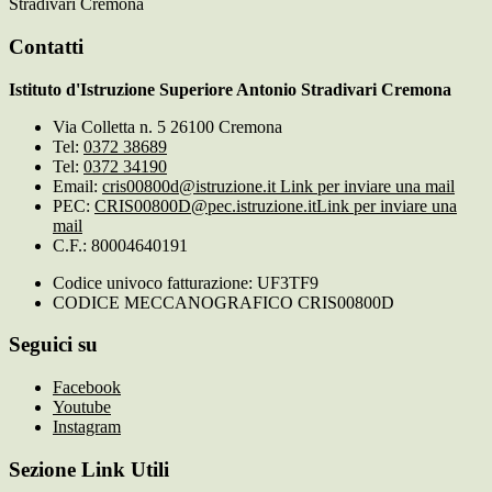
Stradivari Cremona
Contatti
Istituto d'Istruzione Superiore Antonio Stradivari Cremona
Via Colletta n. 5 26100 Cremona
Tel:
0372 38689
Tel:
0372 34190
Email:
cris00800d@istruzione.it
Link per inviare una mail
PEC:
CRIS00800D@pec.istruzione.it
Link per inviare una
mail
C.F.: 80004640191
Codice univoco fatturazione: UF3TF9
CODICE MECCANOGRAFICO CRIS00800D
Seguici su
Facebook
Youtube
Instagram
Sezione Link Utili