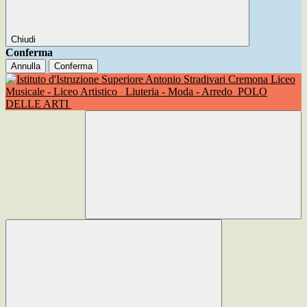
Chiudi
Conferma
Annulla
Conferma
Liceo
Musicale - Liceo Artistico
Liuteria - Moda - Arredo
POLO
DELLE ARTI