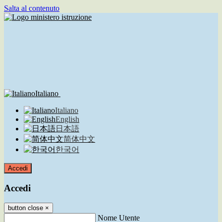
Salta al contenuto
Italiano
Italiano
English
日本語
简体中文
한국어
Accedi
Accedi
button close
×
Nome Utente