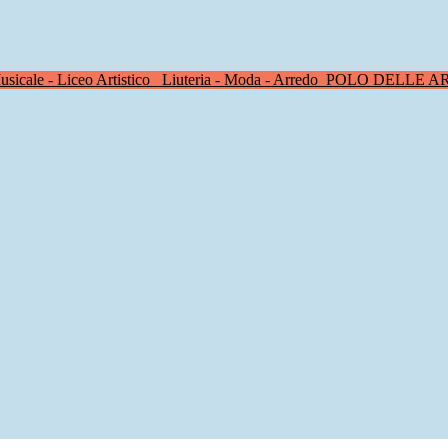
sicale - Liceo Artistico
Liuteria - Moda - Arredo
POLO DELLE A