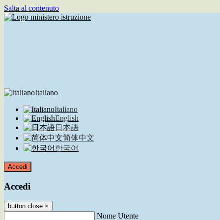
Salta al contenuto
Italiano
Italiano
English
日本語
简体中文
한국어
Accedi
Accedi
button close
×
Nome Utente