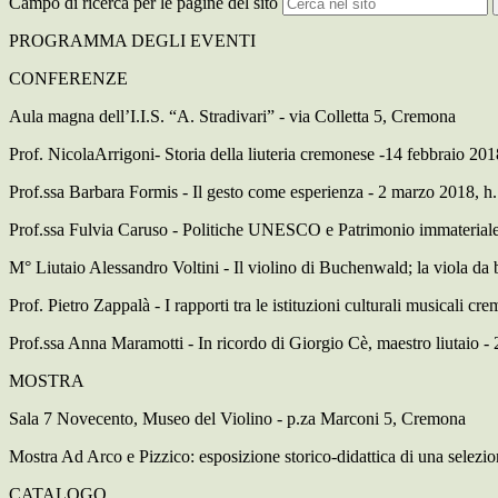
Campo di ricerca per le pagine del sito
PROGRAMMA DEGLI EVENTI
CONFERENZE
Aula magna dell’I.I.S. “A. Stradivari” - via Colletta 5, Cremona
Prof. NicolaArrigoni- Storia della liuteria cremonese -14 febbraio 201
Prof.ssa Barbara Formis - Il gesto come esperienza - 2 marzo 2018, h
Prof.ssa Fulvia Caruso - Politiche UNESCO e Patrimonio immateriale: 
M° Liutaio Alessandro Voltini - Il violino di Buchenwald; la viola da b
Prof. Pietro Zappalà - I rapporti tra le istituzioni culturali musicali c
Prof.ssa Anna Maramotti - In ricordo di Giorgio Cè, maestro liutaio -
MOSTRA
Sala 7 Novecento, Museo del Violino - p.za Marconi 5, Cremona
Mostra Ad Arco e Pizzico: esposizione storico-didattica di una selezi
CATALOGO