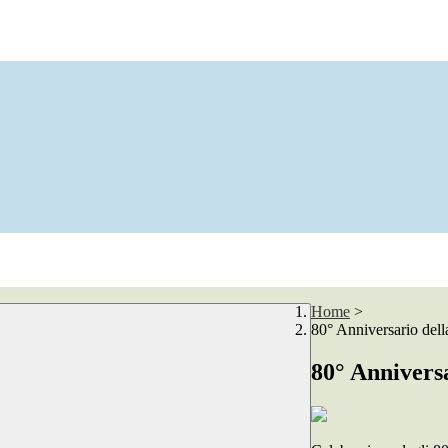
Home
>
80° Anniversario dell
80° Anniversa