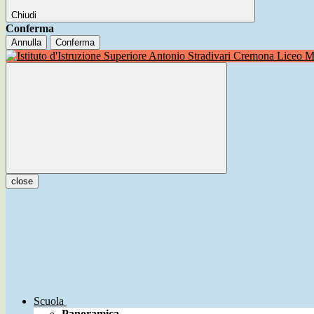
Chiudi
Conferma
Annulla
Conferma
Liceo Mu
close
Scuola
Panoramica