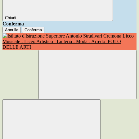
Chiudi
Conferma
Annulla
Conferma
Liceo
Musicale - Liceo Artistico
Liuteria - Moda - Arredo
POLO
DELLE ARTI