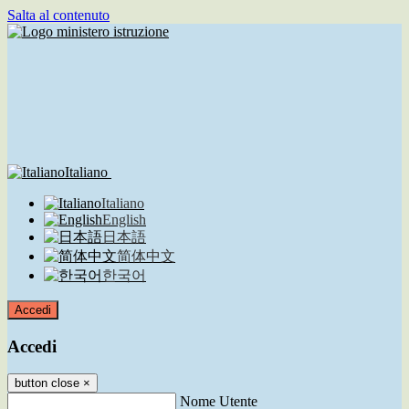
Salta al contenuto
Italiano
Italiano
English
日本語
简体中文
한국어
Accedi
Accedi
button close
×
Nome Utente