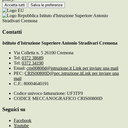
Accetta tutti
Salva le preferenze
Istituto d'Istruzione Superiore Antonio
Stradivari Cremona
Contatti
Istituto d'Istruzione Superiore Antonio Stradivari Cremona
Via Colletta n. 5 26100 Cremona
Tel:
0372 38689
Tel:
0372 34190
Email:
cris00800d@istruzione.it
Link per inviare una mail
PEC:
CRIS00800D@pec.istruzione.it
Link per inviare una
mail
C.F.: 80004640191
Codice univoco fatturazione: UF3TF9
CODICE MECCANOGRAFICO CRIS00800D
Seguici su
Facebook
Youtube