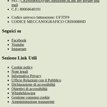
PEC:
CRIS00800D@pec.istruzione.it
Link per inviare una
mail
C.F.: 80004640191
Codice univoco fatturazione: UF3TF9
CODICE MECCANOGRAFICO CRIS00800D
Seguici su
Facebook
Youtube
Instagram
Sezione Link Utili
Cookie policy
Note legali
Informativa Privacy
Ufficio Relazioni con il Pubblico
Dichiarazione di accessibilità
Obiettivi di accessibilità
Whistleblowing
Gestione consensi cookie
Amministrazione trasparente