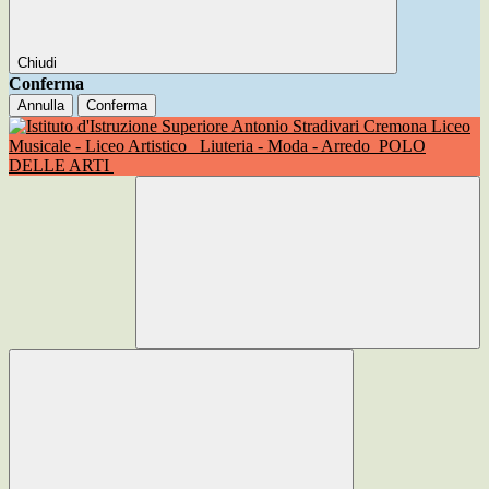
Chiudi
Conferma
Annulla
Conferma
Liceo
Musicale - Liceo Artistico
Liuteria - Moda - Arredo
POLO
DELLE ARTI