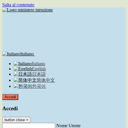
Salta al contenuto
Italiano
Italiano
English
日本語
简体中文
한국어
Accedi
Accedi
button close
×
Nome Utente