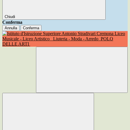
Chiudi
Conferma
Annulla
Conferma
Liceo
Musicale - Liceo Artistico
Liuteria - Moda - Arredo
POLO
DELLE ARTI