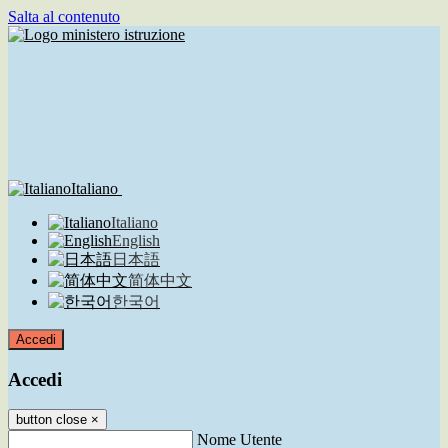
Salta al contenuto
Italiano
Italiano
English
日本語
简体中文
한국어
Accedi
Accedi
button close
×
Nome Utente