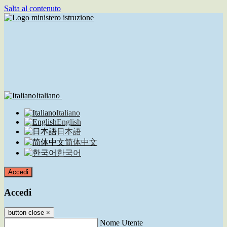
Salta al contenuto
Italiano
Italiano
English
日本語
简体中文
한국어
Accedi
Accedi
button close
×
Nome Utente