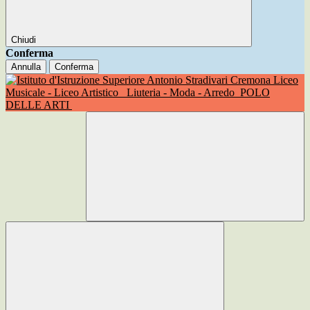
Chiudi
Conferma
Annulla
Conferma
Liceo
Musicale - Liceo Artistico
Liuteria - Moda - Arredo
POLO
DELLE ARTI