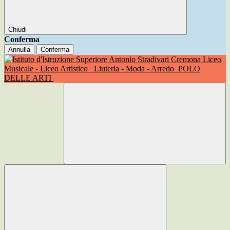
Chiudi
Conferma
Annulla
Conferma
Liceo
Musicale - Liceo Artistico
Liuteria - Moda - Arredo
POLO
DELLE ARTI