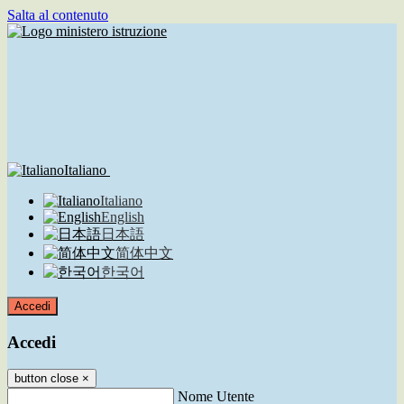
Salta al contenuto
Italiano
Italiano
English
日本語
简体中文
한국어
Accedi
Accedi
button close
×
Nome Utente