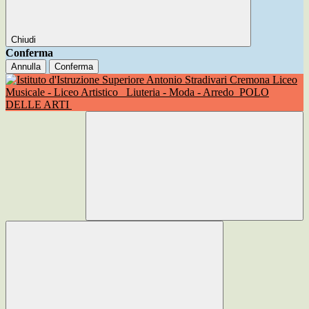
Chiudi
Conferma
Annulla
Conferma
Liceo
Musicale - Liceo Artistico
Liuteria - Moda - Arredo
POLO
DELLE ARTI