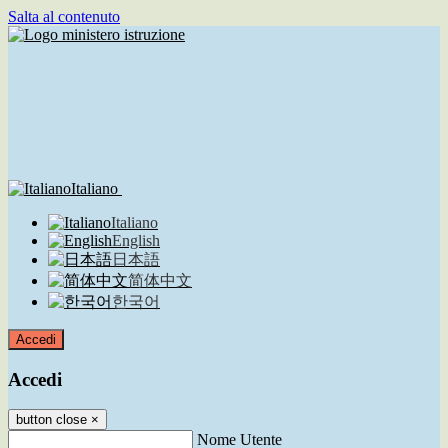
Salta al contenuto
Italiano
Italiano
English
日本語
简体中文
한국어
Accedi
Accedi
button close
×
Nome Utente