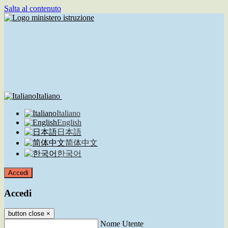
Salta al contenuto
Italiano
Italiano
English
日本語
简体中文
한국어
Accedi
Accedi
button close
×
Nome Utente