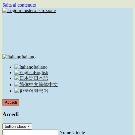
Salta al contenuto
Italiano
Italiano
English
日本語
简体中文
한국어
Accedi
Accedi
button close
×
Nome Utente