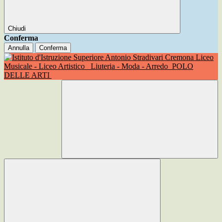
Chiudi
Conferma
Annulla
Conferma
Liceo
Musicale - Liceo Artistico
Liuteria - Moda - Arredo
POLO
DELLE ARTI