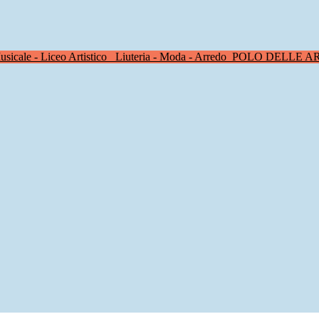
sicale - Liceo Artistico
Liuteria - Moda - Arredo
POLO DELLE A