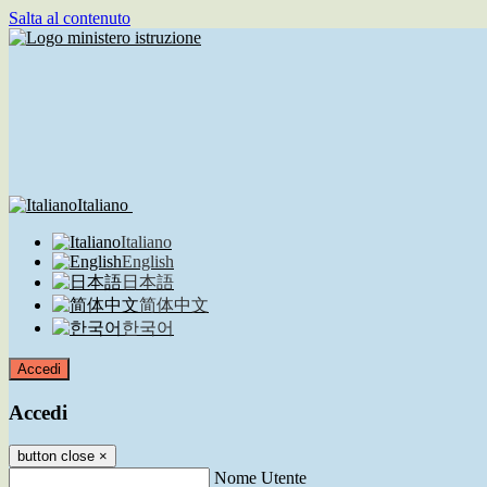
Salta al contenuto
Italiano
Italiano
English
日本語
简体中文
한국어
Accedi
Accedi
button close
×
Nome Utente