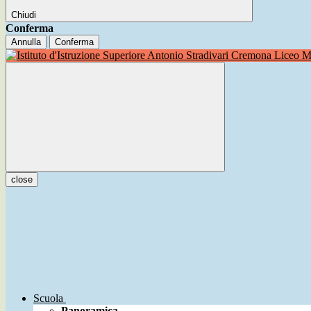
Chiudi
Conferma
Annulla
Conferma
Liceo Mu
close
Scuola
Panoramica