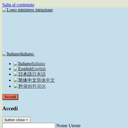
Salta al contenuto
Italiano
Italiano
English
日本語
简体中文
한국어
Accedi
Accedi
button close
×
Nome Utente