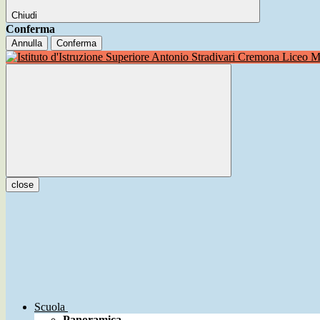
Chiudi
Conferma
Annulla
Conferma
Liceo Mu
close
Scuola
Panoramica