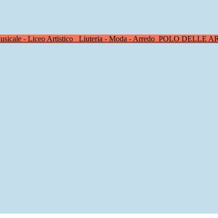
sicale - Liceo Artistico
Liuteria - Moda - Arredo
POLO DELLE A