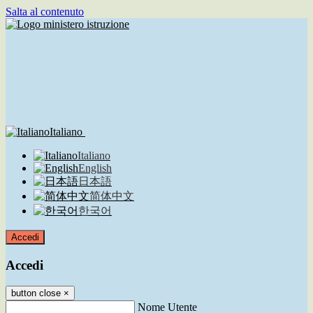
Salta al contenuto
Italiano
Italiano
English
日本語
简体中文
한국어
Accedi
Accedi
button close
×
Nome Utente