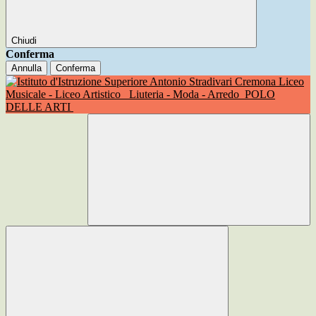
Chiudi
Conferma
Annulla
Conferma
Liceo
Musicale - Liceo Artistico
Liuteria - Moda - Arredo
POLO
DELLE ARTI