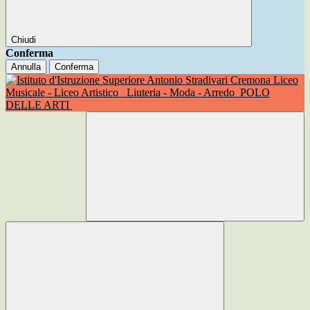
Chiudi
Conferma
Annulla
Conferma
Liceo
Musicale - Liceo Artistico
Liuteria - Moda - Arredo
POLO
DELLE ARTI