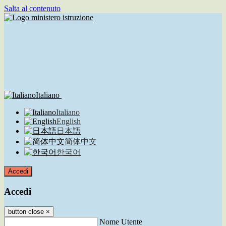
Salta al contenuto
Italiano
Italiano
English
日本語
简体中文
한국어
Accedi
Accedi
button close
×
Nome Utente