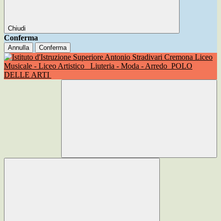
Chiudi
Conferma
Annulla
Conferma
Liceo
Musicale - Liceo Artistico
Liuteria - Moda - Arredo
POLO
DELLE ARTI