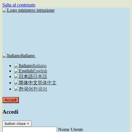
Salta al contenuto
Italiano
Italiano
English
日本語
简体中文
한국어
Accedi
Accedi
button close
×
Nome Utente