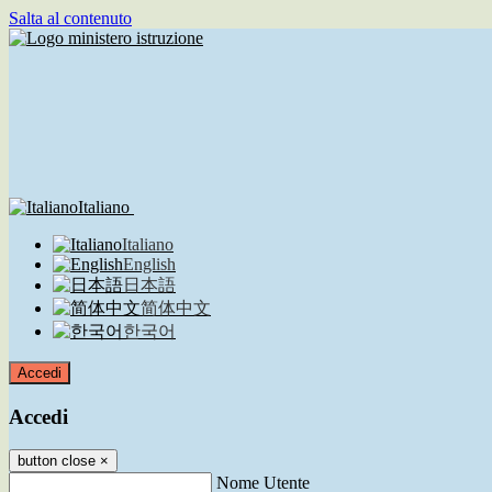
Salta al contenuto
Italiano
Italiano
English
日本語
简体中文
한국어
Accedi
Accedi
button close
×
Nome Utente