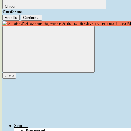
Chiudi
Conferma
Annulla
Conferma
Liceo Mu
close
Scuola
Panoramica