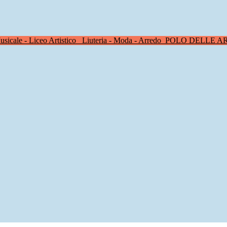
sicale - Liceo Artistico
Liuteria - Moda - Arredo
POLO DELLE A