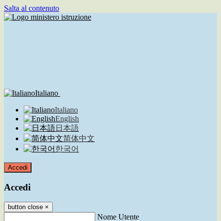
Salta al contenuto
Italiano
Italiano
English
日本語
简体中文
한국어
Accedi
Accedi
button close
×
Nome Utente