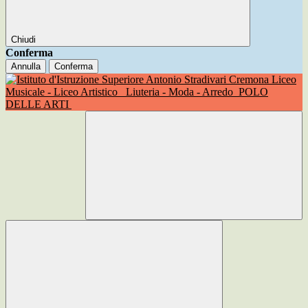
Chiudi
Conferma
Annulla
Conferma
Liceo
Musicale - Liceo Artistico
Liuteria - Moda - Arredo
POLO
DELLE ARTI