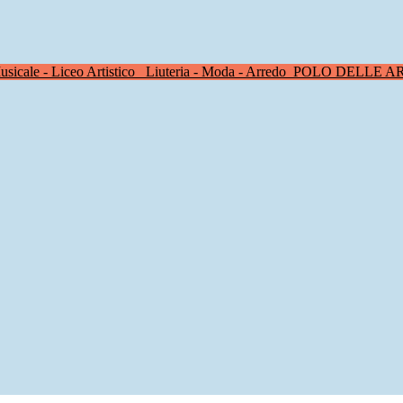
sicale - Liceo Artistico
Liuteria - Moda - Arredo
POLO DELLE A