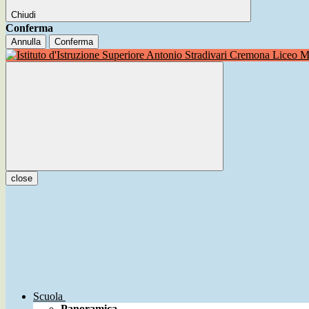
Chiudi
Conferma
Annulla
Conferma
Liceo Mu
close
Scuola
Panoramica