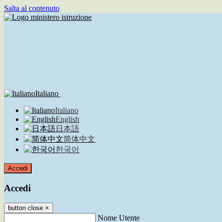
Salta al contenuto
Italiano
Italiano
English
日本語
简体中文
한국어
Accedi
Accedi
button close
×
Nome Utente