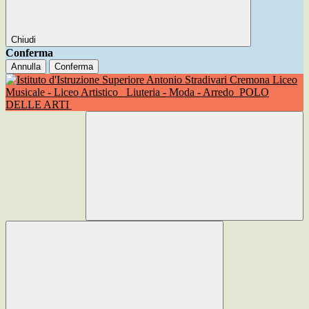
Chiudi
Conferma
Annulla
Conferma
Liceo
Musicale - Liceo Artistico
Liuteria - Moda - Arredo
POLO
DELLE ARTI