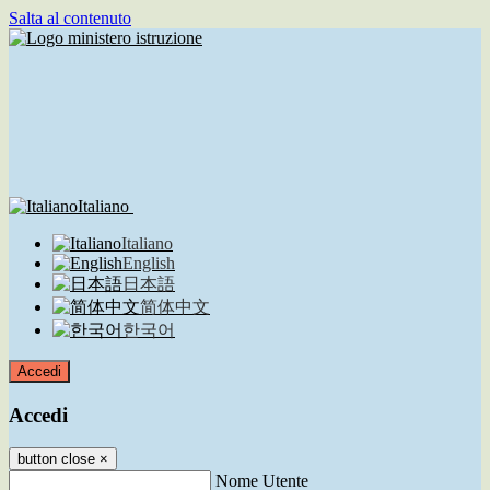
Salta al contenuto
Italiano
Italiano
English
日本語
简体中文
한국어
Accedi
Accedi
button close
×
Nome Utente