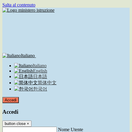
Salta al contenuto
Italiano
Italiano
English
日本語
简体中文
한국어
Accedi
Accedi
button close
×
Nome Utente