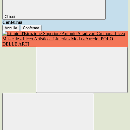
Chiudi
Conferma
Annulla
Conferma
Liceo
Musicale - Liceo Artistico
Liuteria - Moda - Arredo
POLO
DELLE ARTI