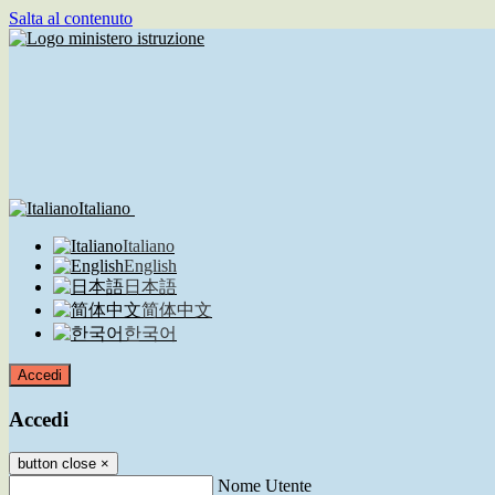
Salta al contenuto
Italiano
Italiano
English
日本語
简体中文
한국어
Accedi
Accedi
button close
×
Nome Utente