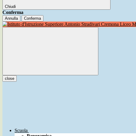
Chiudi
Conferma
Annulla
Conferma
Liceo Mu
close
Scuola
Panoramica