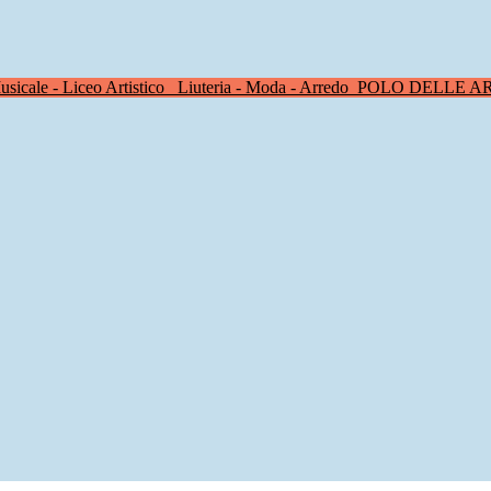
sicale - Liceo Artistico
Liuteria - Moda - Arredo
POLO DELLE A