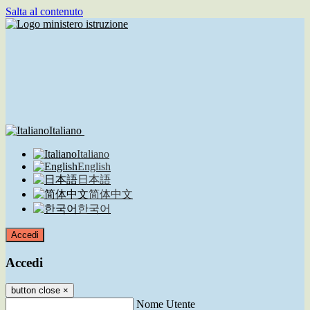
Salta al contenuto
Italiano
Italiano
English
日本語
简体中文
한국어
Accedi
Accedi
button close
×
Nome Utente