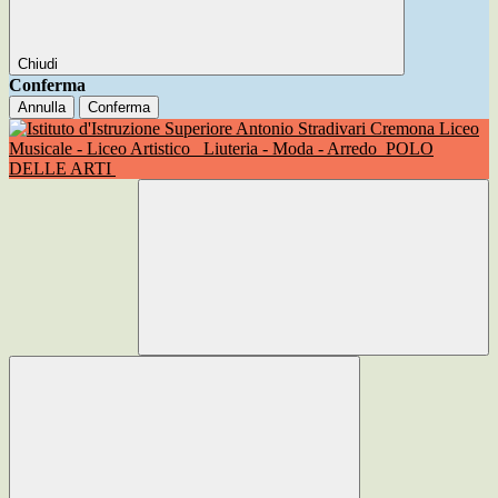
Chiudi
Conferma
Annulla
Conferma
Liceo
Musicale - Liceo Artistico
Liuteria - Moda - Arredo
POLO
DELLE ARTI