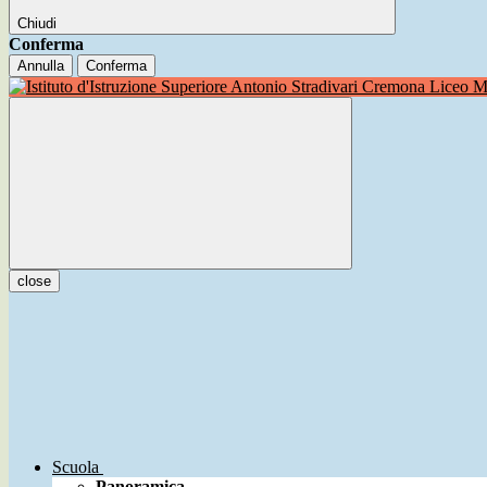
Chiudi
Conferma
Annulla
Conferma
Liceo Mu
close
Scuola
Panoramica