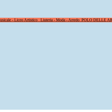
sicale - Liceo Artistico
Liuteria - Moda - Arredo
POLO DELLE A