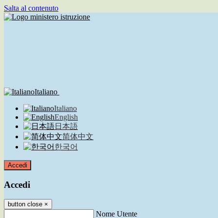
Salta al contenuto
Italiano
Italiano
English
日本語
简体中文
한국어
Accedi
Accedi
button close
×
Nome Utente