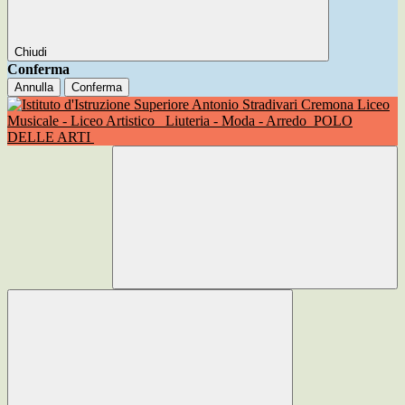
Chiudi
Conferma
Annulla
Conferma
Liceo
Musicale - Liceo Artistico
Liuteria - Moda - Arredo
POLO
DELLE ARTI