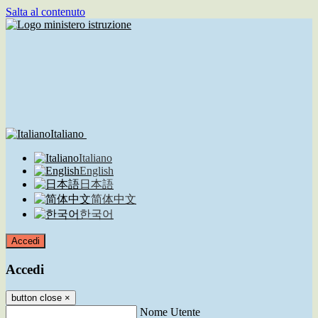
Salta al contenuto
Italiano
Italiano
English
日本語
简体中文
한국어
Accedi
Accedi
button close
×
Nome Utente