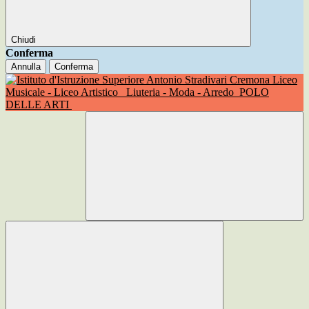
Chiudi
Conferma
Annulla
Conferma
Liceo
Musicale - Liceo Artistico
Liuteria - Moda - Arredo
POLO
DELLE ARTI