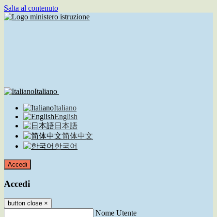
Salta al contenuto
Italiano
Italiano
English
日本語
简体中文
한국어
Accedi
Accedi
button close
×
Nome Utente