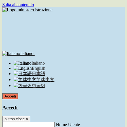
Salta al contenuto
Italiano
Italiano
English
日本語
简体中文
한국어
Accedi
Accedi
button close
×
Nome Utente