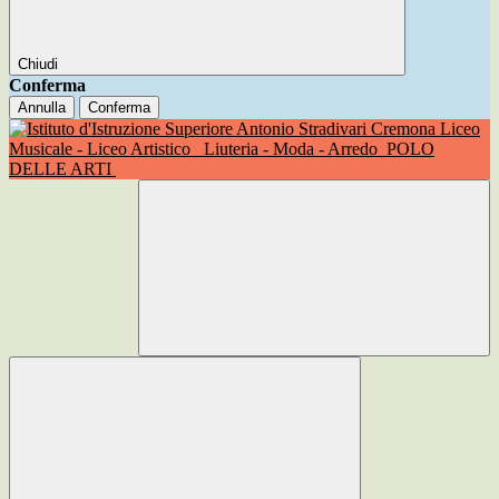
Chiudi
Conferma
Annulla
Conferma
Liceo
Musicale - Liceo Artistico
Liuteria - Moda - Arredo
POLO
DELLE ARTI