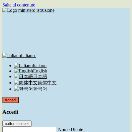
Salta al contenuto
Italiano
Italiano
English
日本語
简体中文
한국어
Accedi
Accedi
button close
×
Nome Utente