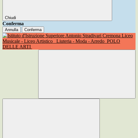
Chiudi
Conferma
Annulla
Conferma
Liceo
Musicale - Liceo Artistico
Liuteria - Moda - Arredo
POLO
DELLE ARTI