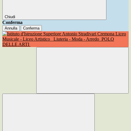
Chiudi
Conferma
Annulla
Conferma
Liceo
Musicale - Liceo Artistico
Liuteria - Moda - Arredo
POLO
DELLE ARTI